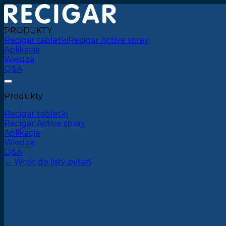
PRODUKTY
Recigar tabletki
Recigar Active spray
Aplikacja
Wiedza
Q&A
Produkty
Recigar tabletki
Recigar Active spray
Aplikacja
Wiedza
Q&A
← Wróć do listy pytań