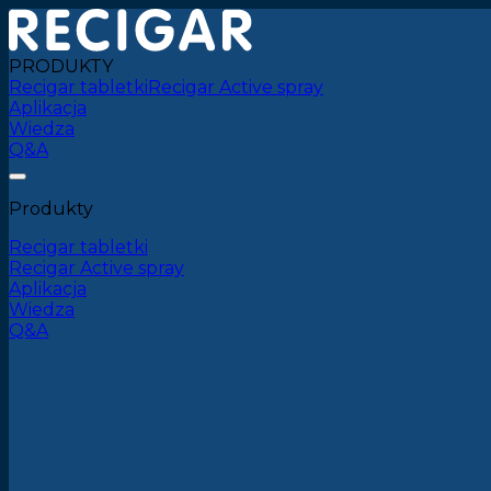
PRODUKTY
Recigar tabletki
Recigar Active spray
Aplikacja
Wiedza
Q&A
Produkty
Recigar tabletki
Recigar Active spray
Aplikacja
Wiedza
Q&A
←
Powrót do strony głównej
Porady i wskazówki